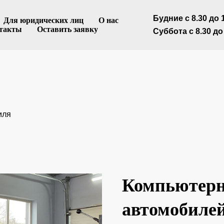
Html code will be here
Будние с 8.30 до 
Для юридических лиц
О нас
такты
Оставить заявку
Суббота с 8.30 до
иля
Компьютерн
автомобилей 