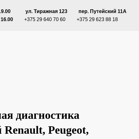
19.00
ППП
П
ул. Тиражная 123
ППП
пер. Путейский 11А
 16.00
ММК
+375 29 640 70 60
ППП
+375 29 623 88 18
ая диагностика
Renault, Peugeot,