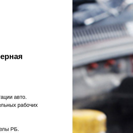
терная
ации авто.
ельных рабочих
елы РБ.