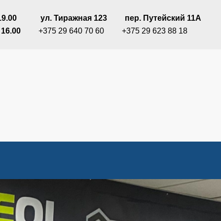
19.00
ППП
П
ул. Тиражная 123
ППП
пер. Путейский 11А
 16.00
ММК
+375 29 640 70 60
ППП
+375 29 623 88 18