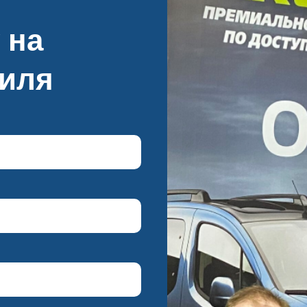
 на
биля